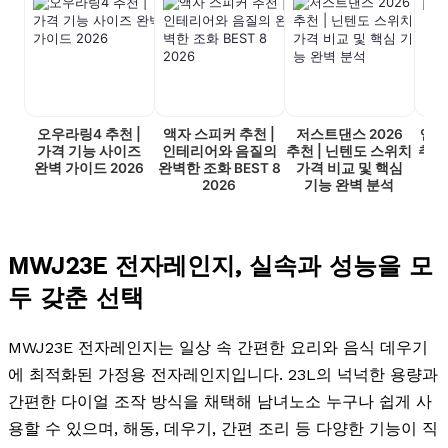
오우라링4 추천 |
액자 스피커 추천 |
저스트댄스 2026
앤커
가격 기능 사이즈
인테리어와 음질의
추천 | 닌텐도 스위치
추천
완벽 가이드 2026
완벽한 조화 BEST 8
가격 비교 및 핵심
보조
2026
기능 완벽 분석
MWJ23E 전자레인지, 실속과 성능을 모
두 갖춘 선택
MWJ23E 전자레인지는 일상 속 간편한 요리와 음식 데우기
에 최적화된 가정용 전자레인지입니다. 23L의 넉넉한 용량과
간편한 다이얼 조작 방식을 채택해 남녀노소 누구나 쉽게 사
용할 수 있으며, 해동, 데우기, 간편 조리 등 다양한 기능이 직