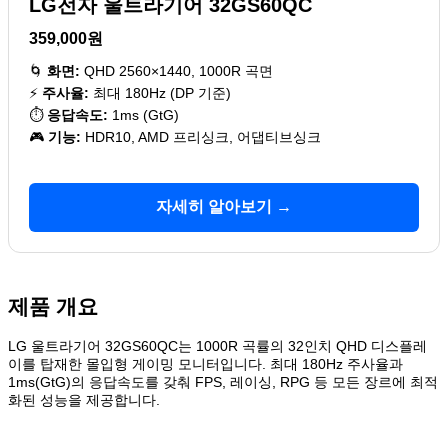
LG전자 울트라기어 32GS60QC
359,000원
🌀
화면:
QHD 2560×1440, 1000R 곡면
⚡
주사율:
최대 180Hz (DP 기준)
⏱️
응답속도:
1ms (GtG)
🎮
기능:
HDR10, AMD 프리싱크, 어댑티브싱크
자세히 알아보기 →
제품 개요
LG 울트라기어 32GS60QC는 1000R 곡률의 32인치 QHD 디스플레
이를 탑재한 몰입형 게이밍 모니터입니다. 최대 180Hz 주사율과
1ms(GtG)의 응답속도를 갖춰 FPS, 레이싱, RPG 등 모든 장르에 최적
화된 성능을 제공합니다.