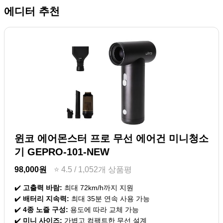
에디터 추천
윈코 에어몬스터 프로 무선 에어건 미니청소
기 GEPRO-101-NEW
98,000원
⭐ 4.5 / 1,052개 상품평
✔️
고출력 바람:
최대 72km/h까지 지원
✔️
배터리 지속력:
최대 35분 연속 사용 가능
✔️
4종 노즐 구성:
용도에 따라 교체 가능
✔️
미니 사이즈:
가볍고 컴팩트한 무선 설계