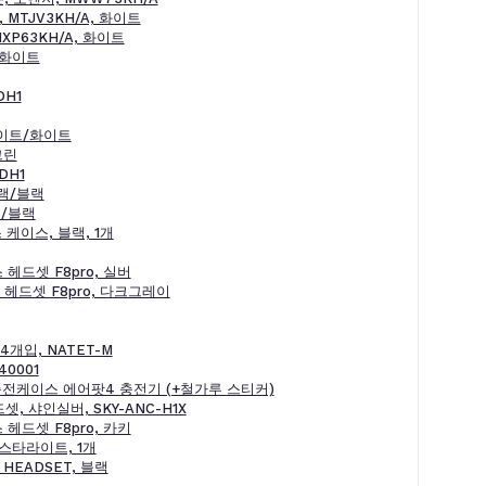
 MTJV3KH/A, 화이트
XP63KH/A, 화이트
/화이트
DH1
화이트/화이트
그린
DH1
랙/블랙
랙/블랙
 케이스, 블랙, 1개
헤드셋 F8pro, 실버
헤드셋 F8pro, 다크그레이
개입, NATET-M
0001
충전케이스 에어팟4 충전기 (+철가루 스티커)
 샤인실버, SKY-ANC-H1X
헤드셋 F8pro, 카키
스타라이트, 1개
HEADSET, 블랙