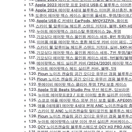
Apple 2023 에어팟 프로 2세대 USB-C 블루투스 이어폰,
Apple 2024 에어팟 4세대 블루투스 이어폰 유선충전, M
도큐어 에어팟 맥스 케이스 올인원 풀세트, 투명/화이트
Apple USB-C 커넥터 EarPods, MYQY3ZP/A, 화이트
스카이 웰 알루미늄 헤드폰 스탠드 거치대, 블랙, SKY-H
누아트 에어팟맥스 크리스탈 투명케이스 2p, 투명
가꼬싶다 에어팟 맥스 올인원 케이스 세트, 8번 투명/
이어폼 애플 에어팟 맥스 호환 헤드셋 커버 이어 패드, 
스카이 웰 알루미늄 헤드폰 스탠드 거치대, 실버, SKY-H
가꼬싶다 에어팟 맥스 올인원 케이스 세트, 7번 투명/블
가꼬싶다 에어팟 맥스 올인원 케이스 세트, 1번블랙/블
에어팟맥스 헤드 실리콘 커버 (2024/2020) 에어팟 맥스
누아트 에어팟맥스 헤드 실리콘 커버, 블랙, 1개
Picun 노이즈 캔슬링 공간 오디오 유무선 겸용 블루투스 
Picun 노이즈 캔슬링 공간 오디오 유무선 겸용 블루투스 
투에이비 에어팟 맥스 클리어 투명 TPU 보호 케이스
Apple 정품 Beats Studio Pro 무선 헤드폰, 딥브라운
누아트 에어팟프로2 / 프로 이어팁 호환 실리콘 이어팁 4
스코코 애플 에어팟 맥스 외부 전신 보호 필름, APE0014
애플 (새제품) 에어팟 4세대 본체 ANC 노이즈캔슬링 
스카이 핏 ANC 노이즈캔슬링 멀티포인트 블루투스 헤드셋,
Picun 노이즈 캔슬링 공간 오디오 유무선 겸용 블루투스 
누아트 에어팟맥스 내부 이어 쿠션 실리콘 커버케이스, 
QCY 노이즈캔슬링 블루투스헤드셋 QCY H3 PRO ANC 