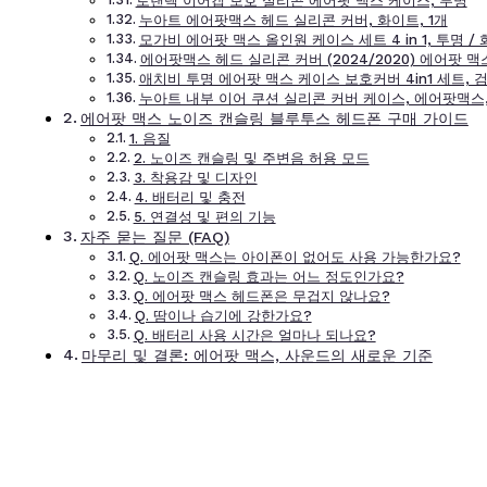
로랜텍 이어캡 보호 실리콘 에어팟 맥스 케이스, 투명
누아트 에어팟맥스 헤드 실리콘 커버, 화이트, 1개
모가비 에어팟 맥스 올인원 케이스 세트 4 in 1, 투명 / 
에어팟맥스 헤드 실리콘 커버 (2024/2020) 에어팟 맥
애치비 투명 에어팟 맥스 케이스 보호커버 4in1 세트, 검
누아트 내부 이어 쿠션 실리콘 커버 케이스, 에어팟맥스,
에어팟 맥스 노이즈 캔슬링 블루투스 헤드폰 구매 가이드
1. 음질
2. 노이즈 캔슬링 및 주변음 허용 모드
3. 착용감 및 디자인
4. 배터리 및 충전
5. 연결성 및 편의 기능
자주 묻는 질문 (FAQ)
Q. 에어팟 맥스는 아이폰이 없어도 사용 가능한가요?
Q. 노이즈 캔슬링 효과는 어느 정도인가요?
Q. 에어팟 맥스 헤드폰은 무겁지 않나요?
Q. 땀이나 습기에 강한가요?
Q. 배터리 사용 시간은 얼마나 되나요?
마무리 및 결론: 에어팟 맥스, 사운드의 새로운 기준